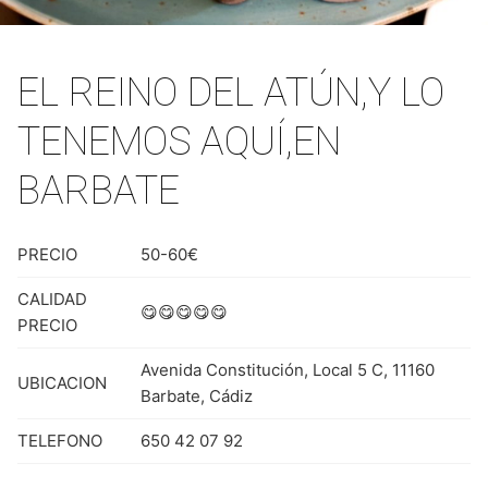
EL REINO DEL ATÚN,Y LO
TENEMOS AQUÍ,EN
BARBATE
PRECIO
50-60€
CALIDAD
😋😋😋😋😋
PRECIO
Avenida Constitución, Local 5 C, 11160
UBICACION
Barbate, Cádiz
TELEFONO
650 42 07 92
WEB
www.restauranteelcampero.es