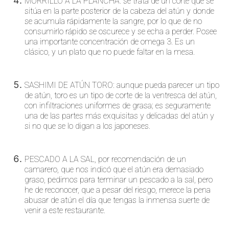
MORRILLO A LA PLANCHA: se trata de un corte que se
sitúa en la parte posterior de la cabeza del atún y donde
se acumula rápidamente la sangre, por lo que de no
consumirlo rápido se oscurece y se echa a perder. Posee
una importante concentración de omega 3. Es un
clásico, y un plato que no puede faltar en la mesa.
SASHIMI DE ATÚN TORO: aunque pueda parecer un tipo
de atún, toro es un tipo de corte de la ventresca del atún,
con infiltraciones uniformes de grasa; es seguramente
una de las partes más exquisitas y delicadas del atún y
si no que se lo digan a los japoneses.
PESCADO A LA SAL, por recomendación de un
camarero, que nos indicó que el atún era demasiado
graso, pedimos para terminar un pescado a la sal, pero
he de reconocer, que a pesar del riesgo, merece la pena
abusar de atún el día que tengas la inmensa suerte de
venir a este restaurante.